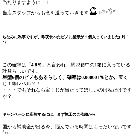
当たりますように！！
🔮
✨
✨
当店スタッフからも念を送っておきます
✨
ちなみに私事ですが、昨夜食べたピノに星形が１個入っていました(´艸｀
*)
この確率は「
4.8％
」と言われ、約22箱中の1箱に入っている
計算らしいです。
星型6個のピノもあるらしく、確率は0.000001％とか。
宝く
じ１等レベル？！
・・・でもそれなら宝くじが当たってほしいのは私だけです
か？
キャンペーンに応募するには、まず施工のご依頼から
国から補助金が出る今、悩んでいる時間はもったいないです
👆✨