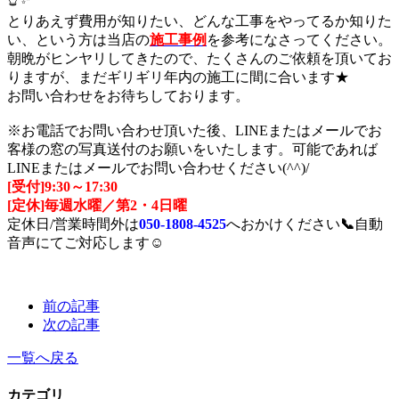
とりあえず費用が知りたい、どんな工事をやってるか知りた
い、という方は当店の
施工事例
を参考になさってください。
朝晩がヒンヤリしてきたので、たくさんのご依頼を頂いてお
りますが、まだギリギリ年内の施工に間に合います★
お問い合わせをお待ちしております。
※お電話でお問い合わせ頂いた後、LINEまたはメールでお
客様の窓の写真送付のお願いをいたします。可能であれば
LINEまたはメールでお問い合わせください(^^)/
[受付]9:30～17:30
[定休]毎週水曜／第2・4日曜
定休日/営業時間外は
050-1808-4525
へおかけください
📞
自動
音声にてご対応します☺
前の記事
次の記事
一覧へ戻る
カテゴリ