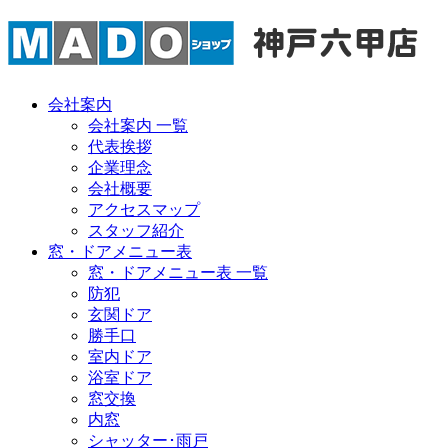
会社案内
会社案内 一覧
代表挨拶
企業理念
会社概要
アクセスマップ
スタッフ紹介
窓・ドアメニュー表
窓・ドアメニュー表 一覧
防犯
玄関ドア
勝手口
室内ドア
浴室ドア
窓交換
内窓
シャッター･雨戸