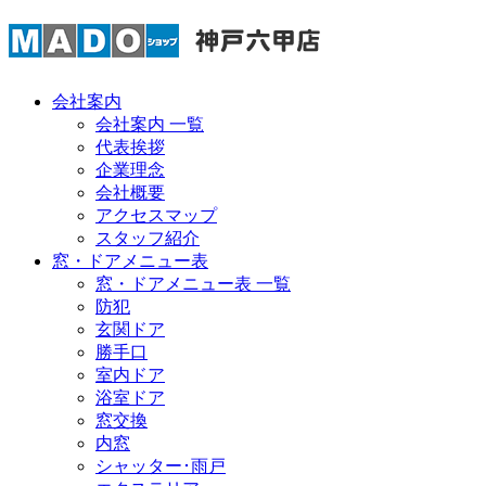
会社案内
会社案内 一覧
代表挨拶
企業理念
会社概要
アクセスマップ
スタッフ紹介
窓・ドアメニュー表
窓・ドアメニュー表 一覧
防犯
玄関ドア
勝手口
室内ドア
浴室ドア
窓交換
内窓
シャッター･雨戸