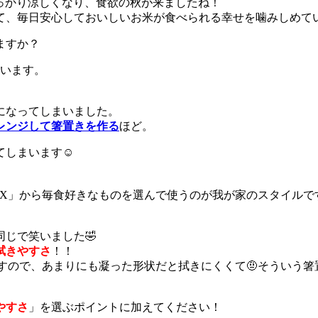
っかり涼しくなり、食欲の秋が来ましたね！
て、毎日安心しておいしいお米が食べられる幸せを噛みしめて
ますか？
使います。
になってしまいました。
レンジして箸置きを作る
ほど。
てしまいます☺
OX」から毎食好きなものを選んで使うのが我が家のスタイルで
じで笑いました🤣
拭きやすさ
！！
すので、あまりにも凝った形状だと拭きにくくて🤨そういう
やすさ
」を選ぶポイントに加えてください！