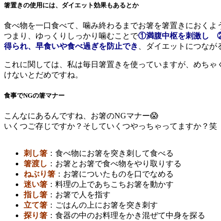
箸置きの使用には、ダイエット効果もあるとか
食べ物を一口食べて、噛み終わるまでお箸を箸置きにおくよ
つまり、ゆっくりしっかり噛むことで
①満腹中枢を刺激し
得られ、早食いや食べ過ぎを防止でき
、ダイエットにつなが
これに関しては、私は毎日箸置きを使っていますが、めちゃ
けないとだめですね。
食事でNGの箸マナー
こんなにあるんですね、お箸のNGマナー😱
いくつご存じですか？そしていくつやっちゃってますか？笑
刺し箸
：食べ物にお箸を突き刺して食べる
箸渡し
：お箸とお箸で食べ物をやり取りする
ねぶり箸
：お箸についたものを口でなめる
迷い箸
：料理の上であちこちお箸を動かす
指し箸
：お箸で人を指す
立て箸
：ごはんの上にお箸を突き刺す
探り箸
：食器の中のお料理をかき混ぜて中身を探る