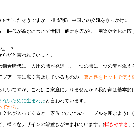
文化だったそうですが、7世紀頃に中国との交流をきっかけに
が、時代が進むにつれて世間一般にも広がり、用途や文化に応
よね！？
からだと言われています。
は鎌倉時代に一人用の膳が発達し、一つの膳に一つの箸が添え
アジア一帯に広く普及しているものの、
箸と匙をセットで使う
らしいですが、これはご家庭によりませんか？我が家は基本的
さないために生まれた
と言われています。
ってから
。
洋文化が入ってくると、家族でひとつのテーブルを囲むように
て、様々なデザインの箸置きが生まれています。(
拭きやすさ
、