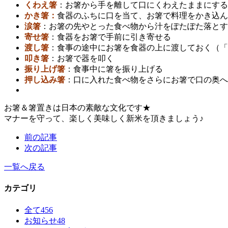
くわえ箸
：お箸から手を離して口にくわえたままにする
かき箸：
食器のふちに口を当て、お箸で料理をかき込ん
涙箸
：お箸の先やとった食べ物から汁をぽたぽた落とす
寄せ箸
：食器をお箸で手前に引き寄せる
渡し箸
：食事の途中にお箸を食器の上に渡しておく（「
叩き箸
：お箸で器を叩く
振り上げ箸
：食事中に箸を振り上げる
押し込み箸
：口に入れた食べ物をさらにお箸で口の奥へ
お箸＆箸置きは日本の素敵な文化です★
マナーを守って、楽しく美味しく新米を頂きましょう♪
前の記事
次の記事
一覧へ戻る
カテゴリ
全て
456
お知らせ
48