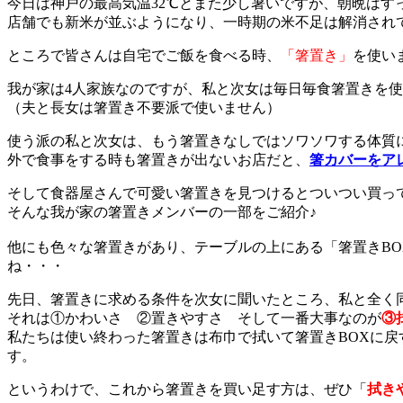
今日は神戸の最高気温32℃とまた少し暑いですが、朝晩はす
店舗でも新米が並ぶようになり、一時期の米不足は解消され
ところで皆さんは自宅でご飯を食べる時、
「箸置き」
を使い
我が家は4人家族なのですが、私と次女は毎日毎食箸置きを
（夫と長女は箸置き不要派で使いません）
使う派の私と次女は、もう箸置きなしではソワソワする体質
外で食事をする時も箸置きが出ないお店だと、
箸カバーをア
そして食器屋さんで可愛い箸置きを見つけるとついつい買っ
そんな我が家の箸置きメンバーの一部をご紹介♪
他にも色々な箸置きがあり、テーブルの上にある「箸置きB
ね・・・
先日、箸置きに求める条件を次女に聞いたところ、私と全く同
それは①かわいさ ②置きやすさ そして一番大事なのが
③
私たちは使い終わった箸置きは布巾で拭いて箸置きBOXに戻
す。
というわけで、これから箸置きを買い足す方は、ぜひ「
拭き