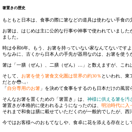
箸置きの歴史
もともと日本は、食事の際に箸などの道具は使わない手食の
お箸は、はじめは主に公的な行事や神事で使われていました
ました。
時は令和6年。もう、お箸を持っていない家なんてないです
ちなみに、古くから日本人の手先が器用なのは、お箸を使う
箸は「一膳（ぜん）、二膳（ぜん）…」と数えますが、これ
そして、
お箸を使う箸食文化圏は世界の約30％
といわれ、東
だとか😳
へぇ！
「
自分専用のお箸
」を決めて食事をするのも日本だけの風習
そんなお箸を置くための「箸置き」は、
神様に供える箸を汚
箸置きが本格的に使われるようになったのは、
明治時代に入
それまで和食は膳に載せていただくのが一般的でしたが、西
今ではお客様へのおもてなしや、食卓に花を添える存在とし