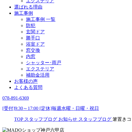
エクステリア
選ばれる理由
施工事例
施工事例 一覧
防犯
玄関ドア
勝手口
浴室ドア
窓交換
内窓
シャッター･雨戸
エクステリア
補助金活用
お客様の声
よくある質問
078-891-6369
[受付]9:30～17:00 [定休]毎週水曜・日曜・祝日
TOP
スタッフブログ
お知らせ
スタッフブログ
箸置きコ