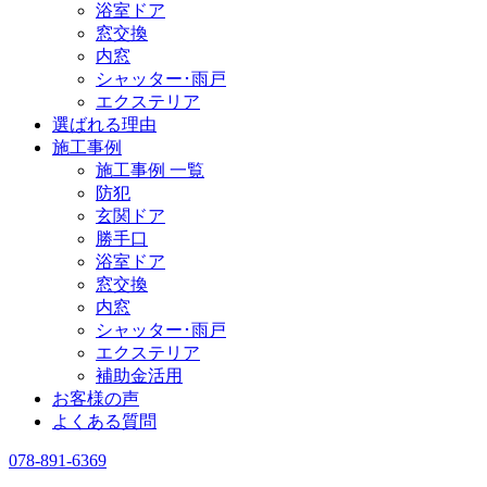
浴室ドア
窓交換
内窓
シャッター･雨戸
エクステリア
選ばれる理由
施工事例
施工事例 一覧
防犯
玄関ドア
勝手口
浴室ドア
窓交換
内窓
シャッター･雨戸
エクステリア
補助金活用
お客様の声
よくある質問
078-891-6369