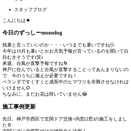
スタッフブログ
こんにちは☀
今日のずっしーmonolog
残暑と言っていいのか・・・いつまでも暑いですね💦
今年は10月も暑いとかお天気予報が言っているのを聞いて白
目むきそうです(笑)
来週、台風が直撃予報ですね🌀
神戸に住んでいると台風が直撃することってあんまりないの
で、今のうちに備えが必要ですね！
ベランダですくすくと成長中のヒマワリを非難させなければ
いけません🌻
ちなみに、まだお花は咲いていません😂
施工事例更新
先日、神戸市西区で玄関ドア交換+内窓(2窓)の施工をしまし
た🚪