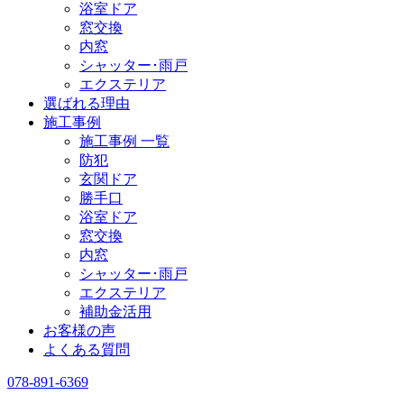
浴室ドア
窓交換
内窓
シャッター･雨戸
エクステリア
選ばれる理由
施工事例
施工事例 一覧
防犯
玄関ドア
勝手口
浴室ドア
窓交換
内窓
シャッター･雨戸
エクステリア
補助金活用
お客様の声
よくある質問
078-891-6369