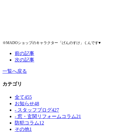
※MADOショップのキャラクター「げんのすけ」くんです♥
前の記事
次の記事
一覧へ戻る
カテゴリ
全て
455
お知らせ
48
- スタッフブログ
427
- 窓・玄関リフォームコラム
21
防犯コラム
12
その他
1