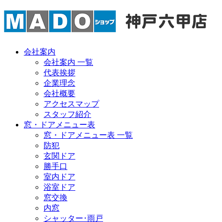
会社案内
会社案内 一覧
代表挨拶
企業理念
会社概要
アクセスマップ
スタッフ紹介
窓・ドアメニュー表
窓・ドアメニュー表 一覧
防犯
玄関ドア
勝手口
室内ドア
浴室ドア
窓交換
内窓
シャッター･雨戸