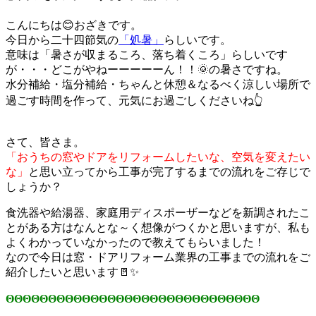
こんにちは😊おざきです。
今日から二十四節気の
「処暑」
らしいです。
意味は「暑さが収まるころ、落ち着くころ」らしいです
が・・・どこがやねーーーーーん！！🌞の暑さですね。
水分補給・塩分補給・ちゃんと休憩＆なるべく涼しい場所で
過ごす時間を作って、元気にお過ごしくださいね👆
さて、皆さま。
「おうちの窓やドアをリフォームしたいな、空気を変えたい
な」
と思い立ってから工事が完了するまでの流れをご存じで
しょうか？
食洗器や給湯器、家庭用ディスポーザーなどを新調されたこ
とがある方はなんとな～く想像がつくかと思いますが、私も
よくわかっていなかったので教えてもらいました！
なので今日は窓・ドアリフォーム業界の工事までの流れをご
紹介したいと思います🚪✨
ΘΘΘΘΘΘΘΘΘΘΘΘΘΘΘΘΘΘΘΘΘΘΘΘΘΘΘΘΘΘ