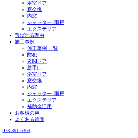
浴室ドア
窓交換
内窓
シャッター･雨戸
エクステリア
選ばれる理由
施工事例
施工事例 一覧
防犯
玄関ドア
勝手口
浴室ドア
窓交換
内窓
シャッター･雨戸
エクステリア
補助金活用
お客様の声
よくある質問
078-891-6369